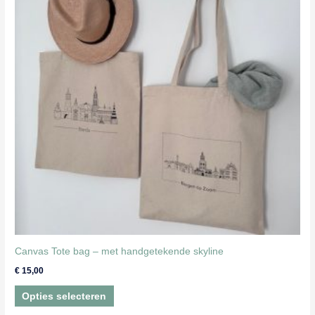
Canvas Tote bag – met handgetekende skyline
€
15,00
Dit
Opties selecteren
product