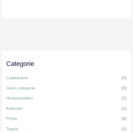
heeft
meerdere
variaties.
Deze
optie
kan
gekozen
worden
Categorie
op
de
Cadeaubon
(0)
productpagina
Geen categorie
(0)
Huisportretten
(2)
Kalender
(1)
Prints
(6)
Tegels
(2)