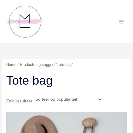
Ga
naar
de
inhoud
Home
/ Producten getagged “Tote bag”
Tote bag
Enig resultaat