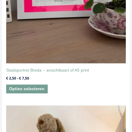
de
productpagina
Stadsportret Breda – ansichtkaart of A5 print
Prijsklasse:
€
2,50
-
€
7,50
€ 2,50
Dit
tot
Opties selecteren
€ 7,50
product
heeft
meerdere
variaties.
Deze
optie