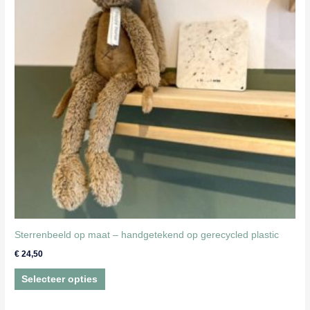
kan
gekozen
worden
op
de
productpagina
Sterrenbeeld op maat – handgetekend op gerecycled plastic
€
24,50
Dit
Selecteer opties
product
heeft