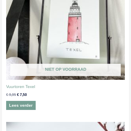
NIET OP VOORRAAD
Vuurtoren Texel
Oorspronkelijke
Huidige
€
9,95
€
7,50
prijs
prijs
was:
is:
Lees verder
€ 9,95.
€ 7,50.