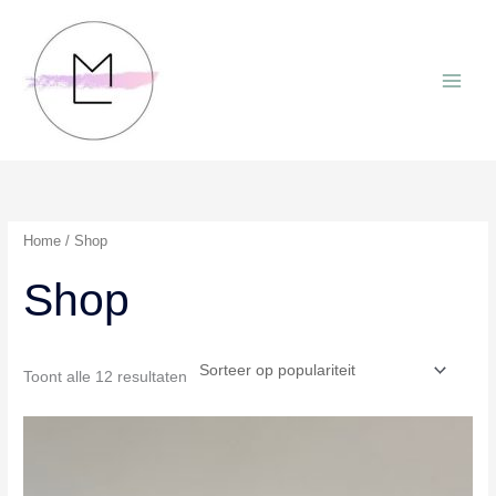
Ga
naar
de
inhoud
Home
/ Shop
Shop
Gesorteerd
Toont alle 12 resultaten
op
populariteit