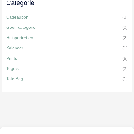
Categorie
op
de
Cadeaubon
(0)
productpagina
Geen categorie
(0)
Huisportretten
(2)
Kalender
(1)
Prints
(6)
Tegels
(2)
Tote Bag
(1)