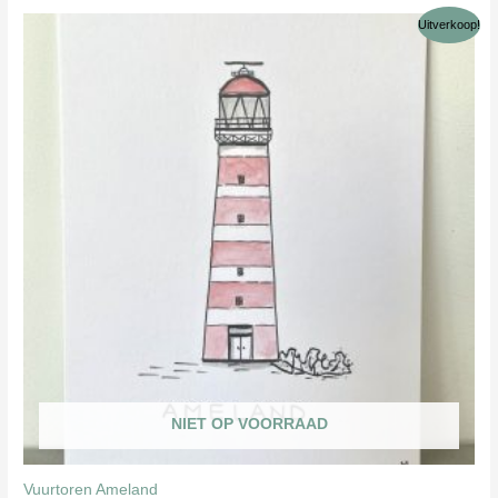
meerdere
Uitverkoop!
variaties.
Deze
optie
kan
gekozen
worden
op
de
productpagina
NIET OP VOORRAAD
Vuurtoren Ameland