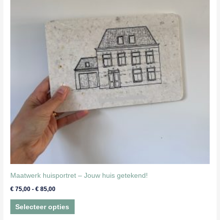
Maatwerk huisportret – Jouw huis getekend!
Prijsklasse:
€
75,00
-
€
85,00
€ 75,00
Dit
tot
Selecteer opties
€ 85,00
product