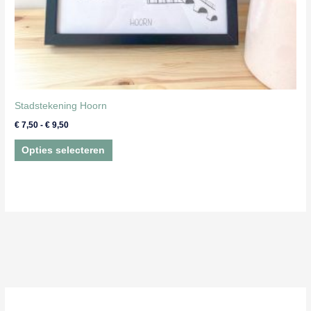
Stadstekening Hoorn
Prijsklasse:
€
7,50
-
€
9,50
€ 7,50
Dit
tot
Opties selecteren
€ 9,50
product
heeft
meerdere
variaties.
Deze
optie
kan
gekozen
worden