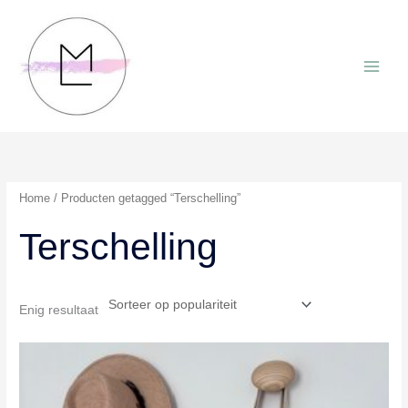
Ga
naar
de
inhoud
Home
/ Producten getagged “Terschelling”
Terschelling
Enig resultaat