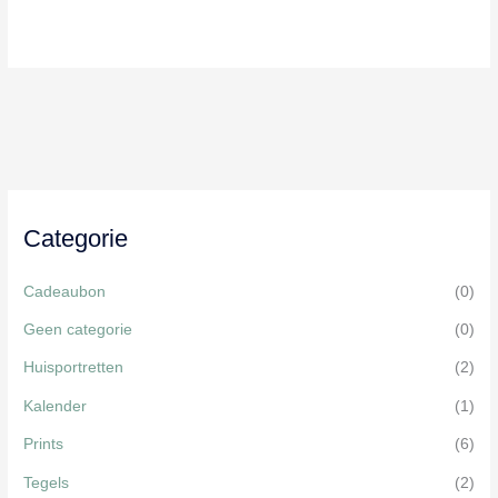
heeft
meerdere
variaties.
Deze
optie
kan
gekozen
worden
Categorie
op
de
Cadeaubon
(0)
productpagina
Geen categorie
(0)
Huisportretten
(2)
Kalender
(1)
Prints
(6)
Tegels
(2)