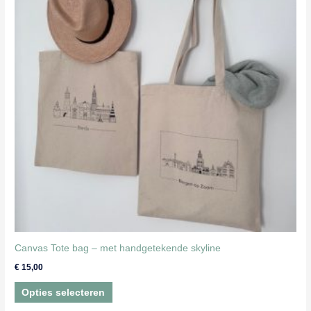
Canvas Tote bag – met handgetekende skyline
€
15,00
Dit
Opties selecteren
product