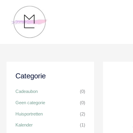
Ga
naar
de
inhoud
Categorie
Cadeaubon
(0)
Geen categorie
(0)
Huisportretten
(2)
Kalender
(1)