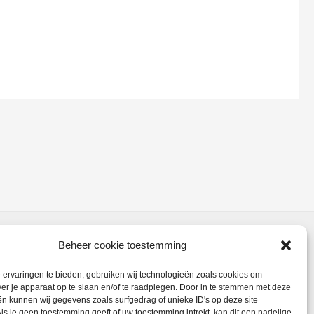
meerdere
variaties.
Deze
optie
kan
gekozen
worden
op
de
productpagina
Beheer cookie toestemming
ervaringen te bieden, gebruiken wij technologieën zoals cookies om
ver je apparaat op te slaan en/of te raadplegen. Door in te stemmen met deze
n kunnen wij gegevens zoals surfgedrag of unieke ID's op deze site
ls je geen toestemming geeft of uw toestemming intrekt, kan dit een nadelige