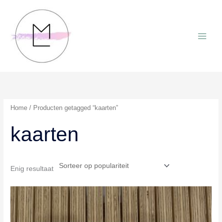
Ga
naar
de
inhoud
Home
/ Producten getagged “kaarten”
kaarten
Enig resultaat