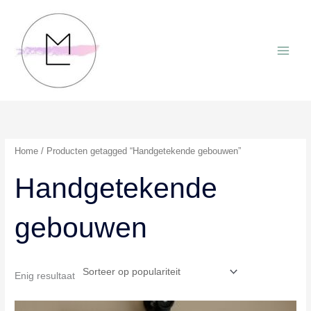
Ga
naar
de
inhoud
Home
/ Producten getagged “Handgetekende gebouwen”
Handgetekende
gebouwen
Enig resultaat