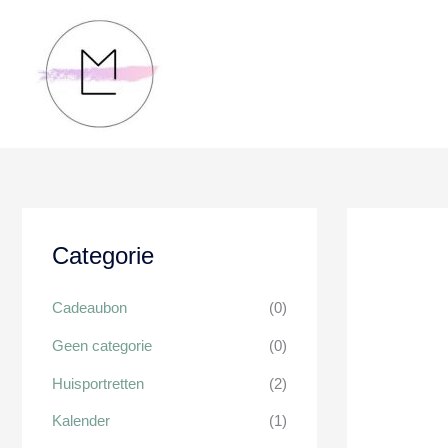
Ga
naar
de
inhoud
Categorie
Cadeaubon
(0)
Geen categorie
(0)
Huisportretten
(2)
Kalender
(1)