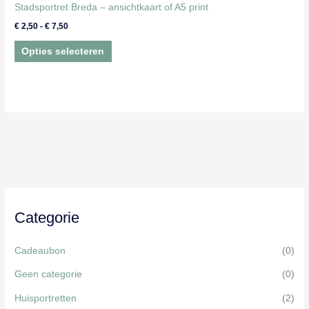
Stadsportret Breda – ansichtkaart of A5 print
Prijsklasse:
€
2,50
-
€
7,50
€ 2,50
Dit
tot
Opties selecteren
€ 7,50
product
heeft
meerdere
variaties.
Deze
optie
kan
gekozen
worden
Categorie
op
de
Cadeaubon
(0)
productpagina
Geen categorie
(0)
Huisportretten
(2)