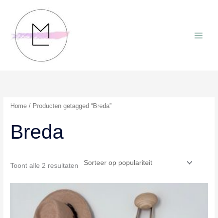
Ga
naar
de
inhoud
Home
/ Producten getagged “Breda”
Breda
Gesorteerd
Toont alle 2 resultaten
op
populariteit