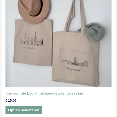
Canvas Tote bag – met handgetekende skyline
€
15,00
Dit
Opties selecteren
product