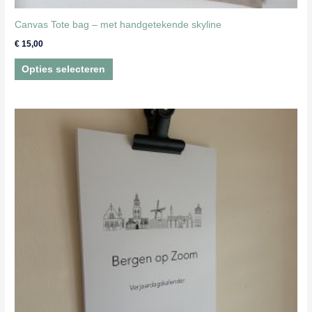
Canvas Tote bag – met handgetekende skyline
€
15,00
Dit
Opties selecteren
product
heeft
meerdere
variaties.
Deze
optie
kan
gekozen
worden
op
de
productpagina